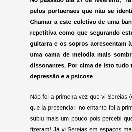
No passado dia 27 de fevereiro, “l
pelos portuenses que não se iden
Chamar a este coletivo de uma ban
repetitiva como que segurando est
guitarra e os sopros acrescentam à
uma cama de melodia mais sombria
dissonantes. Por cima de isto tudo
depressão e a psicose
Não foi a primeira vez que vi Sereias 
que ia presenciar, no entanto foi a pr
subiu mais um pouco pois percebi que
fizeram! Já vi Sereias em espaços m