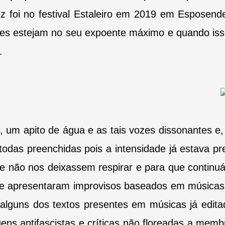
z foi no festival Estaleiro em 2019 em Esposen
ades estejam no seu expoente máximo e quando is
.
m apito de água e as tais vozes dissonantes e, a
todas preenchidas pois a intensidade já estava p
ue não nos deixassem respirar e para que contin
de apresentaram improvisos baseados em músicas 
alguns dos textos presentes em músicas já edit
ens antifascistas e críticas não floreadas a me