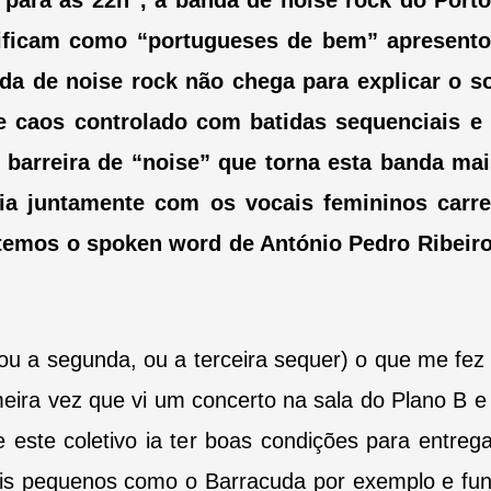
á para às 22h”, a banda de noise rock do Por
tificam como “portugueses de bem” apresento
da de noise rock não chega para explicar o 
e caos controlado com batidas sequenciais e
 barreira de “noise” que torna esta banda mai
 juntamente com os vocais femininos carre
 temos o spoken word de António Pedro Ribeir
(ou a segunda, ou a terceira sequer) o que me fez
imeira vez que vi um concerto na sala do Plano B e
 este coletivo ia ter boas condições para entreg
ais pequenos como o Barracuda por exemplo e fun