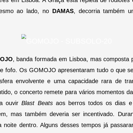
res em Lisboa. A Graça está repleta de roulote
Mesmo ao lado, no
DAMAS
, decorria também um
OJO
, banda formada em Lisboa, mas composta 
ho e fofo. Os GOMOJO
apresentaram tudo o que s
sfera envolvente e uma capacidade rara de tr
ontido, o concerto remete para vários momentos d
a ouvir
Blast Beats
aos
berros todos os dias e
bem, mas também deveria ser incentivado. Dura
a noite dentro. Alguns desses tempos já passa