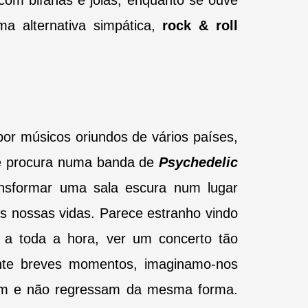
s com
bifanas e jolas, enquanto se ouve
a alternativa simpática,
rock & roll
por
músicos oriundos de vários países,
e procura numa banda de
Psychedelic
ansformar uma sala escura num lugar
as
nossas vidas. Parece estranho vindo
 a toda a hora, ver um concerto tão
nte breves momentos, imaginamo-nos
ram e não regressam da mesma forma.