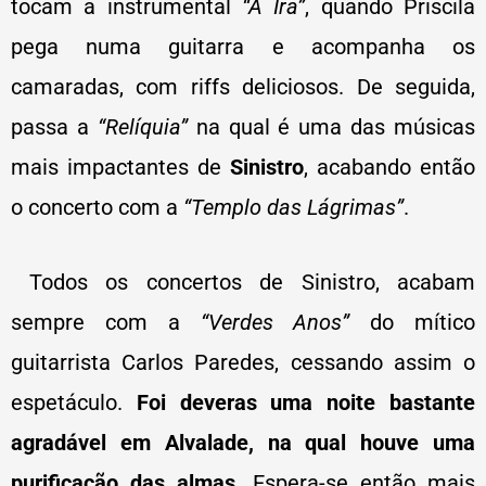
tocam a instrumental
“A Ira”
, quando Priscila
pega numa guitarra e acompanha os
camaradas, com riffs deliciosos. De seguida,
passa a
“Relíquia”
na qual é uma das músicas
mais impactantes de
Sinistro
, acabando então
o concerto com a
“Templo das Lágrimas”
.
Todos os concertos de Sinistro, acabam
sempre com a
“Verdes Anos”
do mítico
guitarrista Carlos Paredes, cessando assim o
espetáculo.
Foi deveras uma noite bastante
agradável em Alvalade, na qual houve uma
purificação das almas.
Espera-se então mais