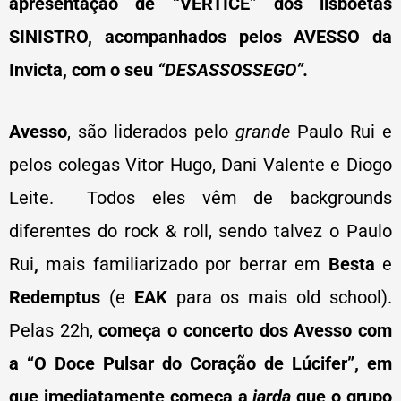
apresentação de “VÉRTICE” dos lisboetas
SINISTRO, acompanhados pelos AVESSO da
Invicta, com o seu
“DESASSOSSEGO”.
Avesso
, são liderados pelo
grande
Paulo Rui e
pelos colegas Vitor Hugo, Dani Valente e Diogo
Leite.
Todos eles vêm de backgrounds
diferentes do rock & roll, sendo talvez o Paulo
Rui
,
mais familiarizado por berrar em
Besta
e
Redemptus
(e
EAK
para os mais old school).
Pelas 22h,
começa o concerto dos Avesso com
a “O Doce Pulsar do Coração de Lúcifer”, em
que imediatamente começa a
jarda
que o grupo